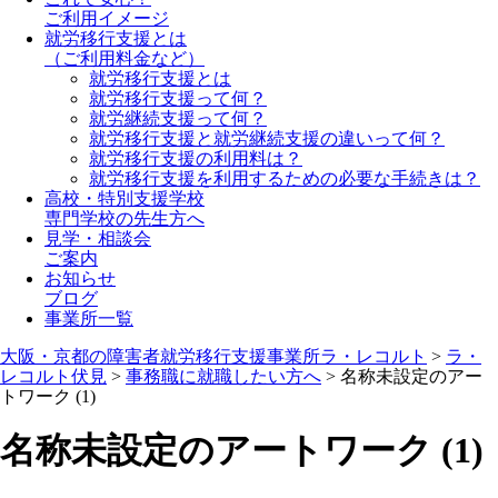
ご利用イメージ
就労移行支援とは
（ご利用料金など）
就労移行支援とは
就労移行支援って何？
就労継続支援って何？
就労移行支援と就労継続支援の違いって何？
就労移行支援の利用料は？
就労移行支援を利用するための必要な手続きは？
高校・特別支援学校
専門学校の先生方へ
見学・相談会
ご案内
お知らせ
ブログ
事業所一覧
大阪・京都の障害者就労移行支援事業所ラ・レコルト
>
ラ・
レコルト伏見
>
事務職に就職したい方へ
>
名称未設定のアー
トワーク (1)
名称未設定のアートワーク (1)