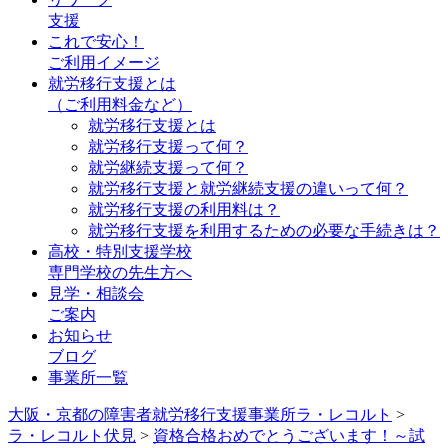
支援
これで安心！
ご利用イメージ
就労移行支援とは
（ご利用料金など）
就労移行支援とは
就労移行支援って何？
就労継続支援って何？
就労移行支援と就労継続支援の違いって何？
就労移行支援の利用料は？
就労移行支援を利用するための必要な手続きは？
高校・特別支援学校
専門学校の先生方へ
見学・相談会
ご案内
お知らせ
ブログ
事業所一覧
大阪・京都の障害者就労移行支援事業所ラ・レコルト
>
ラ・レコルト伏見
>
資格合格おめでとうございます！～試