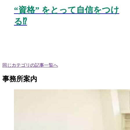
“
資格
”
をとって自信をつけ
る
⁉️
同じカテゴリの記事⼀覧へ
事務所案内