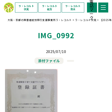
ラ・レコルト
ラ・レコルト
ラ・レコルト
伏見
枚方
茨木
大阪・京都の障害者就労移行支援事業所ラ・レコルト
>
ラ・レコルト伏見
>
【202
IMG_0992
2025/07/10
添付ファイル