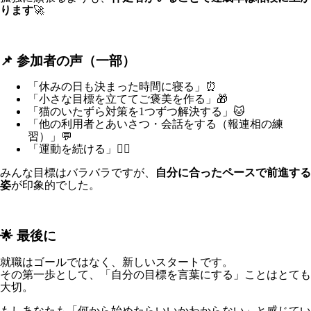
ります
🚀
📌 参加者の声（一部）
「休みの日も決まった時間に寝る」⏰
「小さな目標を立ててご褒美を作る」🎁
「猫のいたずら対策を1つずつ解決する」🐱
「他の利用者とあいさつ・会話をする（報連相の練
習）」💬
「運動を続ける」🏃‍♀️
みんな目標はバラバラですが、
自分に合ったペースで前進する
姿
が印象的でした。
🌟 最後に
就職はゴールではなく、新しいスタートです。
その第一歩として、「自分の目標を言葉にする」ことはとても
大切。
もしあなたも「何から始めたらいいかわからない」と感じてい