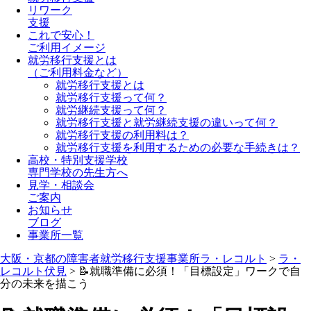
リワーク
支援
これで安心！
ご利用イメージ
就労移行支援とは
（ご利用料金など）
就労移行支援とは
就労移行支援って何？
就労継続支援って何？
就労移行支援と就労継続支援の違いって何？
就労移行支援の利用料は？
就労移行支援を利用するための必要な手続きは？
高校・特別支援学校
専門学校の先生方へ
見学・相談会
ご案内
お知らせ
ブログ
事業所一覧
大阪・京都の障害者就労移行支援事業所ラ・レコルト
>
ラ・
レコルト伏見
>
📝就職準備に必須！「目標設定」ワークで自
分の未来を描こう