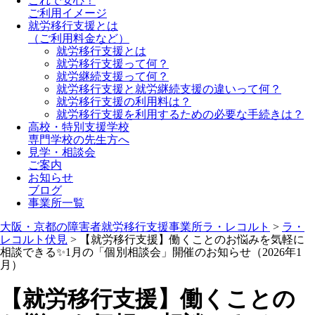
これで安心！
ご利用イメージ
就労移行支援とは
（ご利用料金など）
就労移行支援とは
就労移行支援って何？
就労継続支援って何？
就労移行支援と就労継続支援の違いって何？
就労移行支援の利用料は？
就労移行支援を利用するための必要な手続きは？
高校・特別支援学校
専門学校の先生方へ
見学・相談会
ご案内
お知らせ
ブログ
事業所一覧
大阪・京都の障害者就労移行支援事業所ラ・レコルト
>
ラ・
レコルト伏見
>
【就労移行支援】働くことのお悩みを気軽に
相談できる✨1月の「個別相談会」開催のお知らせ（2026年1
月）
【就労移行支援】働くことの