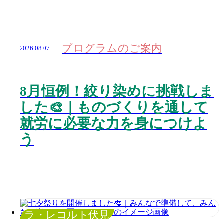
プログラムのご案内
2026.08.07
8月恒例！絞り染めに挑戦しま
した🎨｜ものづくりを通して
就労に必要な力を身につけよ
う
ラ・レコルト伏見