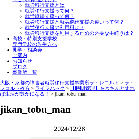
就労移行支援とは
就労移行支援って何？
就労継続支援って何？
就労移行支援と就労継続支援の違いって何？
就労移行支援の利用料は？
就労移行支援を利用するための必要な手続きは？
高校・特別支援学校
専門学校の先生方へ
見学・相談会
ご案内
お知らせ
ブログ
事業所一覧
大阪・京都の障害者就労移行支援事業所ラ・レコルト
>
ラ・
レコルト枚方
>
ライフハック
>
【時間管理】をきちんとすれ
ば生活が豊かになる！
>
jikan_tobu_man
jikan_tobu_man
2024/12/28