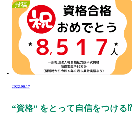
投稿
2022.06.17
“
資格
”
をとって自信をつける
⁉️