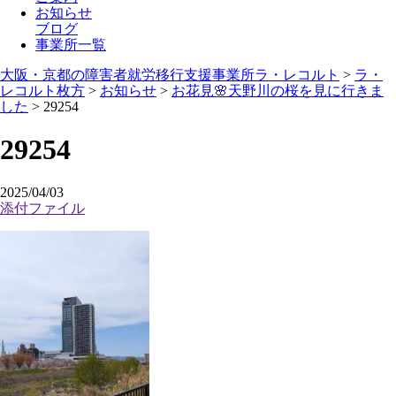
お知らせ
ブログ
事業所一覧
大阪・京都の障害者就労移行支援事業所ラ・レコルト
>
ラ・
レコルト枚方
>
お知らせ
>
お花見🌸天野川の桜を見に行きま
した
>
29254
29254
2025/04/03
添付ファイル