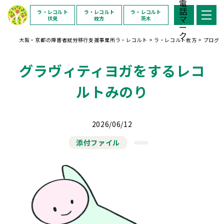
ラ・レコルト
ラ・レコルト
ラ・レコルト
伏見
枚方
茨木
大阪・京都の障害者就労移行支援事業所ラ・レコルト
>
ラ・レコルト枚方
>
プログ
グラヴィティヨガをするレコ
ルトみのり
2026/06/12
添付ファイル