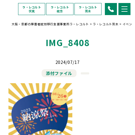
ラ・レコルト
ラ・レコルト
ラ・レコルト
伏見
枚方
茨木
大阪・京都の障害者就労移行支援事業所ラ・レコルト
>
ラ・レコルト茨木
>
イベン
IMG_8408
2024/07/17
添付ファイル