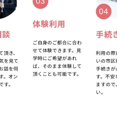
体験利用
相談
手続
ご自身のご都合に合わ
せて体験できます。見
て頂き、
利用の際
学時にご希望があれ
気を見て
いの市区
ば、そのまま体験して
お話を伺
手続きが
頂くことも可能です。
す。オン
す。不安
です。
ますので
い。