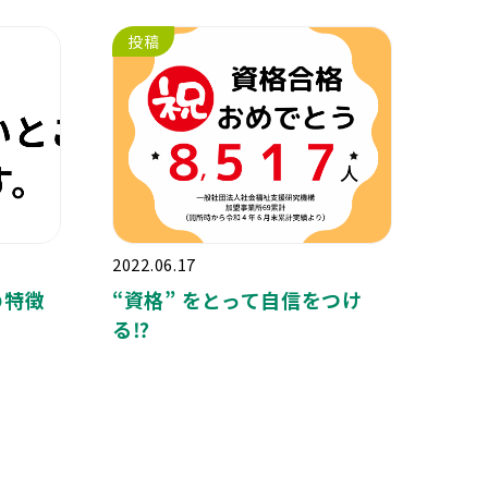
投稿
2022.06.17
の特徴
“
資格
”
をとって自信をつけ
る
⁉️