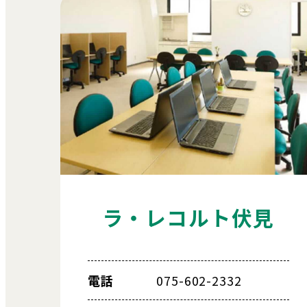
ラ・レコルト伏見
電話
075-602-2332