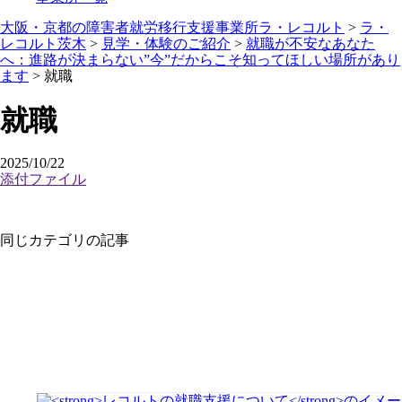
大阪・京都の障害者就労移行支援事業所ラ・レコルト
>
ラ・
レコルト茨木
>
見学・体験のご紹介
>
就職が不安なあなた
へ：進路が決まらない”今”だからこそ知ってほしい場所があり
ます
>
就職
就職
2025/10/22
添付ファイル
同じカテゴリの記事