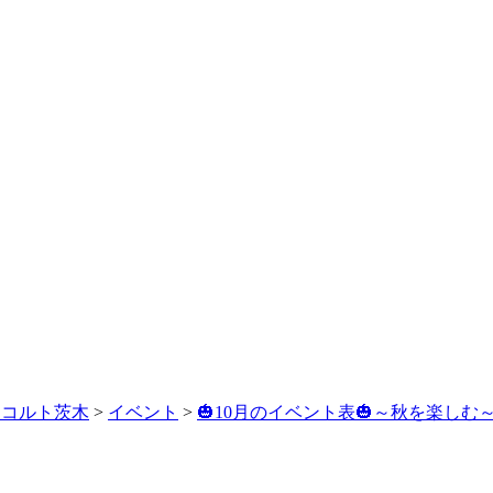
レコルト茨木
>
イベント
>
🎃10月のイベント表🎃～秋を楽しむ