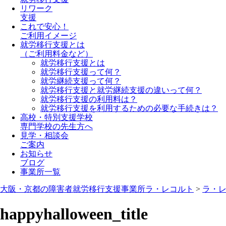
リワーク
支援
これで安心！
ご利用イメージ
就労移行支援とは
（ご利用料金など）
就労移行支援とは
就労移行支援って何？
就労継続支援って何？
就労移行支援と就労継続支援の違いって何？
就労移行支援の利用料は？
就労移行支援を利用するための必要な手続きは？
高校・特別支援学校
専門学校の先生方へ
見学・相談会
ご案内
お知らせ
ブログ
事業所一覧
大阪・京都の障害者就労移行支援事業所ラ・レコルト
>
ラ・
happyhalloween_title