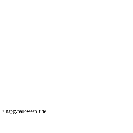
～
>
happyhalloween_title