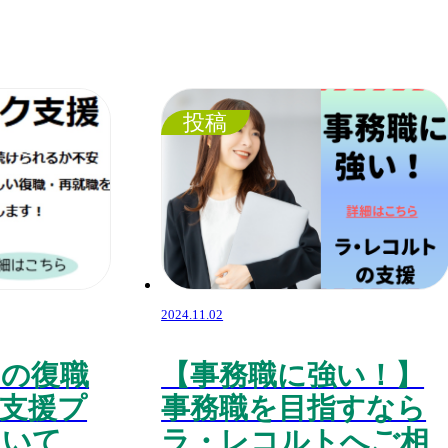
投稿
2024.11.02
トの復職
【事務職に強い！】
支援プ
事務職を目指すなら
ついて
ラ・レコルトへご相