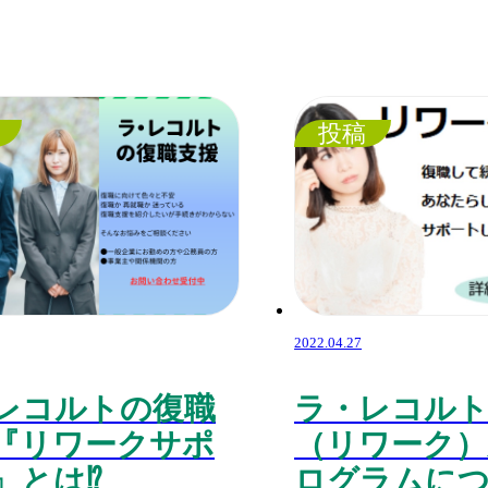
投稿
2022.04.27
レコルトの復職
ラ・レコル
『リワークサポ
（リワーク）
』とは⁉️
ログラムに