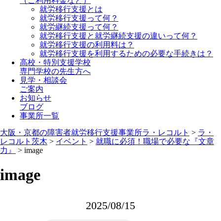
（ご利用料金など）
就労移行支援とは
就労移行支援って何？
就労継続支援って何？
就労移行支援と就労継続支援の違いって何？
就労移行支援の利用料は？
就労移行支援を利用するための必要な手続きは？
高校・特別支援学校
専門学校の先生方へ
見学・相談会
ご案内
お知らせ
ブログ
事業所一覧
大阪・京都の障害者就労移行支援事業所ラ・レコルト
>
ラ・
レコルト茨木
>
イベント
>
就職に必須！職場で必要な『文章
力』
>
image
image
2025/08/15