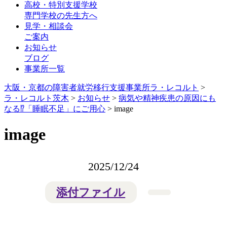
高校・特別支援学校
専門学校の先生方へ
見学・相談会
ご案内
お知らせ
ブログ
事業所一覧
大阪・京都の障害者就労移行支援事業所ラ・レコルト
>
ラ・レコルト茨木
>
お知らせ
>
病気や精神疾患の原因にも
なる⁉️「睡眠不足」にご用心
>
image
image
2025/12/24
添付ファイル