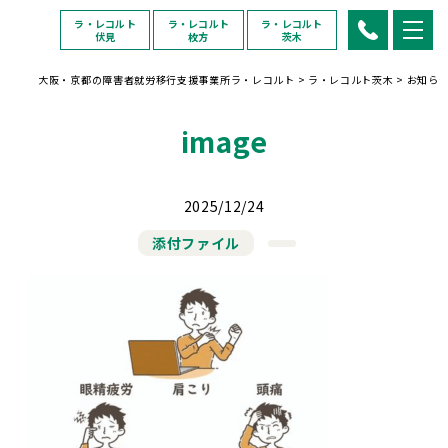
ラ・レコルト
ラ・レコルト
ラ・レコルト
伏見
枚方
茨木
大阪・京都の障害者就労移行支援事業所ラ・レコルト
>
ラ・レコルト茨木
>
お知ら
image
2025/12/24
添付ファイル