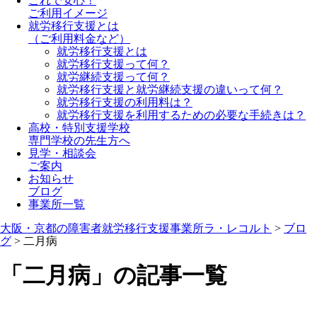
これで安心！
ご利用イメージ
就労移行支援とは
（ご利用料金など）
就労移行支援とは
就労移行支援って何？
就労継続支援って何？
就労移行支援と就労継続支援の違いって何？
就労移行支援の利用料は？
就労移行支援を利用するための必要な手続きは？
高校・特別支援学校
専門学校の先生方へ
見学・相談会
ご案内
お知らせ
ブログ
事業所一覧
大阪・京都の障害者就労移行支援事業所ラ・レコルト
>
ブロ
グ
>
二月病
「二月病」の記事一覧