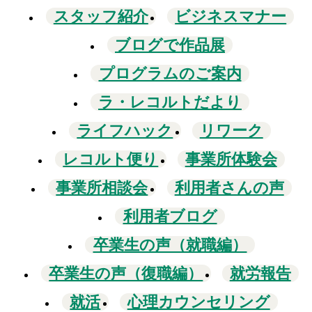
スタッフ紹介
ビジネスマナー
ブログで作品展
プログラムのご案内
ラ・レコルトだより
ライフハック
リワーク
レコルト便り
事業所体験会
事業所相談会
利用者さんの声
利用者ブログ
卒業生の声（就職編）
卒業生の声（復職編）
就労報告
就活
心理カウンセリング