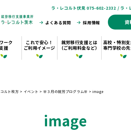
ラ・レコルト伏見 075-602-2332
/ ラ・
資
よくある質問
採用情報
ワーク
これで安心！
就労移行支援とは
高校・特別支
支援
ご利用イメージ
（ご利用料金など）
専門学校の先
レコルト枚方
>
イベント
>
🌸３月の就労プログラム🌸
>
image
image