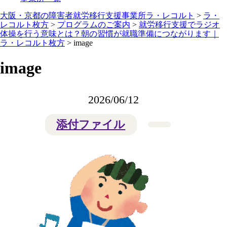
大阪・京都の障害者就労移行支援事業所ラ・レコルト
>
ラ・
レコルト枚方
>
プログラムのご案内
>
就労移行支援でラジオ
体操を行う意味とは？朝の習慣が就職準備につながります｜
ラ・レコルト枚方
>
image
image
2026/06/12
添付ファイル