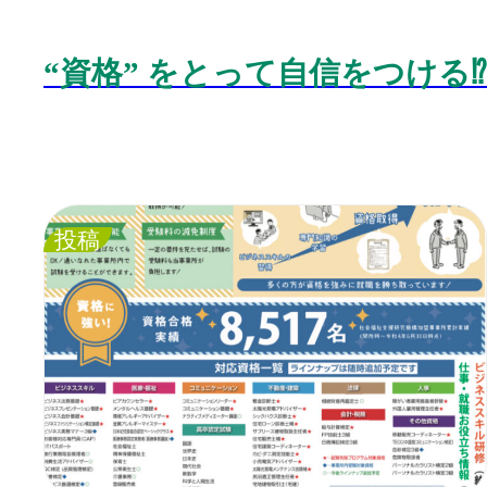
“
資格
”
をとって自信をつける
⁉️
投稿