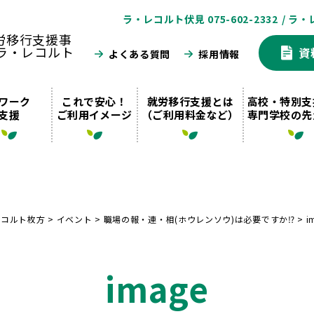
ラ・レコルト伏見 075-602-2332
/ ラ・
資
よくある質問
採用情報
ワーク
これで安心！
就労移行支援とは
高校・特別支
支援
ご利用イメージ
（ご利用料金など）
専門学校の先
レコルト枚方
>
イベント
>
職場の報・連・相(ホウレンソウ)は必要ですか⁉️
>
i
image