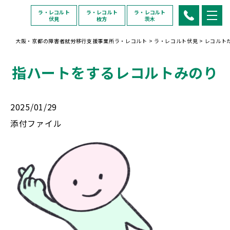
ラ・レコルト
ラ・レコルト
ラ・レコルト
伏見
枚方
茨木
大阪・京都の障害者就労移行支援事業所ラ・レコルト
>
ラ・レコルト伏見
>
レコルト
指ハートをするレコルトみのり
2025/01/29
添付ファイル