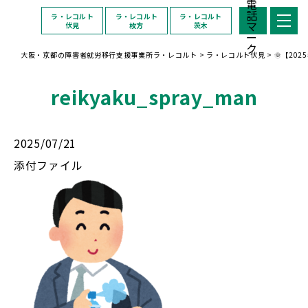
ラ・レコルト
ラ・レコルト
ラ・レコルト
伏見
枚方
茨木
大阪・京都の障害者就労移行支援事業所ラ・レコルト
>
ラ・レコルト伏見
>
🌞【20
reikyaku_spray_man
2025/07/21
添付ファイル