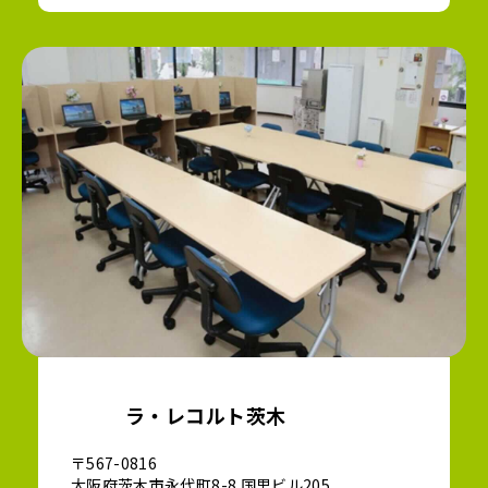
ラ・レコルト茨木
〒567-0816
大阪府茨木市永代町8-8 国里ビル205