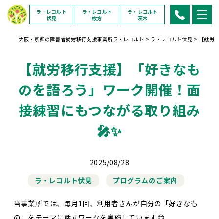
ラ・レコルト
ラ・レコルト
ラ・レコルト
伏見
枚方
茨木
大阪・京都の障害者就労移行支援事業所ラ・レコルト
>
ラ・レコルト伏見
>
【就労
【就労移行支援】「好きなも
のを語ろう」ワーク開催！面
接練習にもつながる取り組み
🎤✨
2025/08/28
ラ・レコルト伏見
プログラムのご案内
当事業所では、毎月1回、利用者さんが自分の「好きなも
の」をテーマに話すワークを実施しています😊