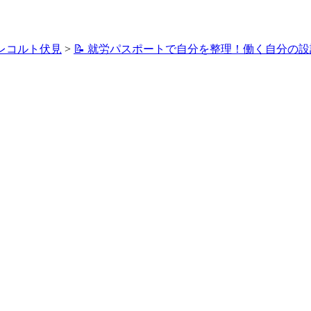
レコルト伏見
>
📝 就労パスポートで自分を整理！働く自分の