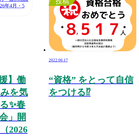
投稿
2022.06.17
援】働
“
資格
”
をとって自信
悩みを気
をつける
⁉️
る✨春
会」開
2026