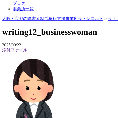
ブログ
事業所一覧
大阪・京都の障害者就労移行支援事業所ラ・レコルト
>
ラ・
writing12_businesswoman
2025/09/22
添付ファイル