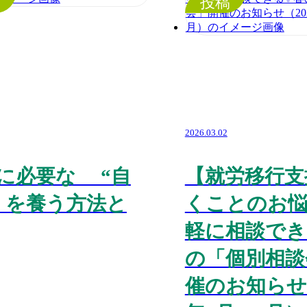
稿
投稿
2026.03.02
に必要な “自
【就労移行支
 を養う方法と
くことのお
軽に相談でき
の「個別相談
催のお知らせ（