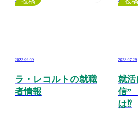
投稿
投
2022.06.09
2023.07.29
ラ・レコルトの就職
就活
者情報
信”
は⁉️