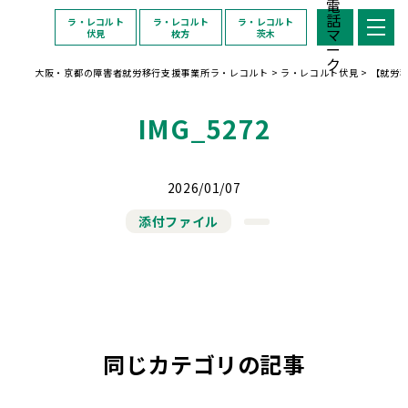
ラ・レコルト
ラ・レコルト
ラ・レコルト
伏見
枚方
茨木
大阪・京都の障害者就労移行支援事業所ラ・レコルト
>
ラ・レコルト伏見
>
【就労
IMG_5272
2026/01/07
添付ファイル
同じカテゴリの記事