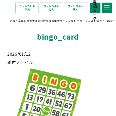
ラ・レコルト
ラ・レコルト
ラ・レコルト
伏見
枚方
茨木
大阪・京都の障害者就労移行支援事業所ラ・レコルト
>
ラ・レコルト伏見
>
【就労
bingo_card
2026/01/12
添付ファイル