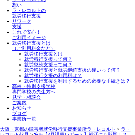
想い
ラ・レコルトの
就労移行支援
リワーク
支援
これで安心！
ご利用イメージ
就労移行支援とは
（ご利用料金など）
就労移行支援とは
就労移行支援って何？
就労継続支援って何？
就労移行支援と就労継続支援の違いって何？
就労移行支援の利用料は？
就労移行支援を利用するための必要な手続きは？
高校・特別支援学校
専門学校の先生方へ
見学・相談会
ご案内
お知らせ
ブログ
事業所一覧
大阪・京都の障害者就労移行支援事業所ラ・レコルト
>
ラ・
レコルト伏見
>
🌸✨【3月講座レポート】就活にも影響！？