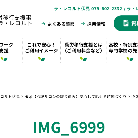
ラ・レコルト伏見 075-602-2332
/ ラ・
資
よくある質問
採用情報
ワーク
これで安心！
就労移行支援とは
高校・特別支
支援
ご利用イメージ
（ご利用料金など）
専門学校の先
レコルト伏見
>
🧠🌿【心理サロンの取り組み】安心して話せる時間づくり
>
IM
IMG_6999