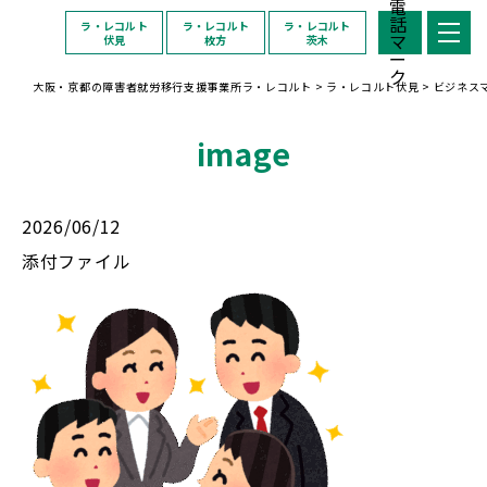
ラ・レコルト
ラ・レコルト
ラ・レコルト
伏見
枚方
茨木
大阪・京都の障害者就労移行支援事業所ラ・レコルト
>
ラ・レコルト伏見
>
ビジネスマ
image
2026/06/12
添付ファイル