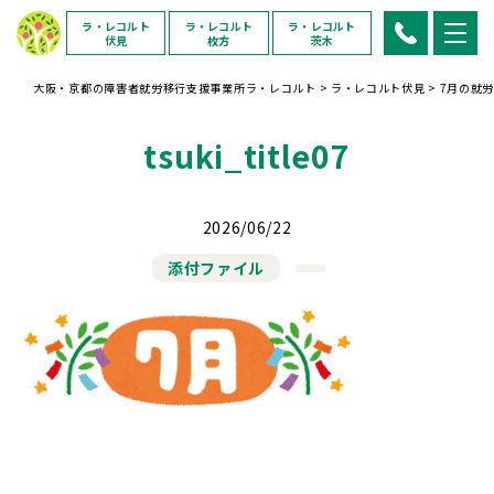
ラ・レコルト
ラ・レコルト
ラ・レコルト
伏見
枚方
茨木
大阪・京都の障害者就労移行支援事業所ラ・レコルト
>
ラ・レコルト伏見
>
7月の就
tsuki_title07
2026/06/22
添付ファイル