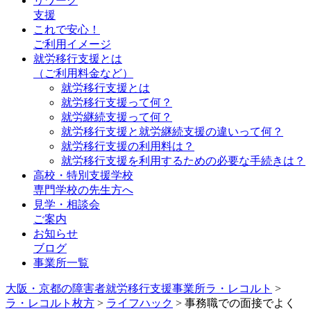
リワーク
支援
これで安心！
ご利用イメージ
就労移行支援とは
（ご利用料金など）
就労移行支援とは
就労移行支援って何？
就労継続支援って何？
就労移行支援と就労継続支援の違いって何？
就労移行支援の利用料は？
就労移行支援を利用するための必要な手続きは？
高校・特別支援学校
専門学校の先生方へ
見学・相談会
ご案内
お知らせ
ブログ
事業所一覧
大阪・京都の障害者就労移行支援事業所ラ・レコルト
>
ラ・レコルト枚方
>
ライフハック
>
事務職での面接でよく