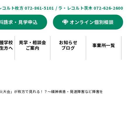
レコルト枚方 072-861-5101
/ ラ・レコルト茨木 072-626-2600
料請求・見学申込
オンライン個別相談
援学校
見学・相談会
お知らせ
事業所一覧
生方へ
ご案内
ブログ
ks 花火大会」が枚方で見れる！？～精神疾患・発達障害など障害を