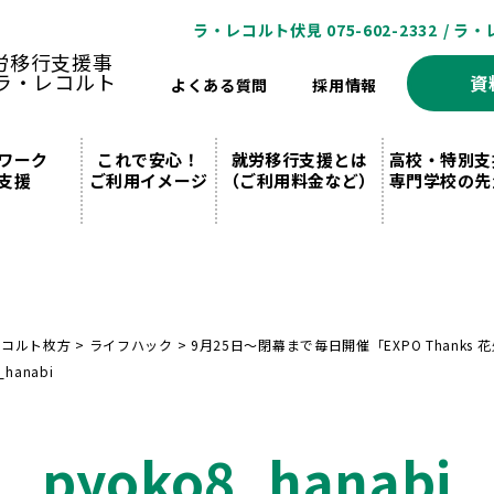
ラ・レコルト伏見 075-602-2332
/ ラ・
資
よくある質問
採用情報
ワーク
これで安心！
就労移行支援とは
高校・特別支
支援
ご利用イメージ
（ご利用料金など）
専門学校の先
レコルト枚方
>
ライフハック
>
9月25日～閉幕まで毎日開催「EXPO Than
_hanabi
pyoko8_hanabi