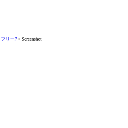
リー⁉️
>
Screenshot