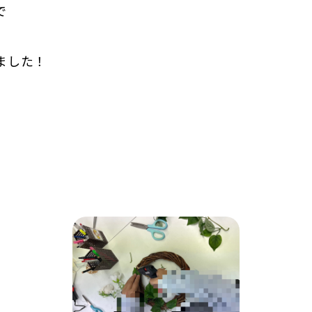
で
ました！