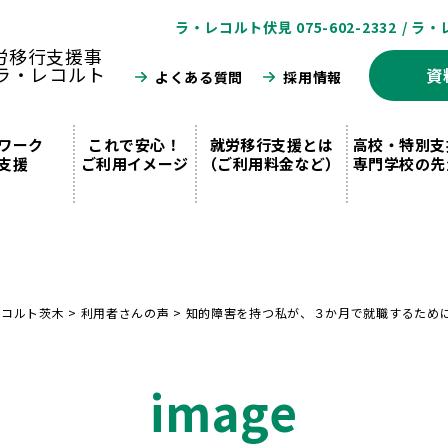
ラ・レコルト伏見 075-602-2332
/ ラ・
資
よくある質問
採用情報
ワーク
これで安心！
就労移行支援とは
高校・特別支
支援
ご利用イメージ
（ご利用料金など）
専門学校の先
レコルト茨木
>
利用者さんの声
>
知的障害を持つ私が、３か月で就職するため
image