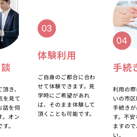
体験利用
相談
手続
ご自身のご都合に合わ
せて体験できます。見
て頂き、
利用の際
学時にご希望があれ
気を見て
いの市区
ば、そのまま体験して
お話を伺
手続きが
頂くことも可能です。
す。オン
す。不安
です。
ますので
い。