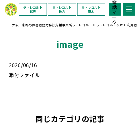
ラ・レコルト
ラ・レコルト
ラ・レコルト
伏見
枚方
茨木
大阪・京都の障害者就労移行支援事業所ラ・レコルト
>
ラ・レコルト茨木
>
利用者
image
2026/06/16
添付ファイル
同じカテゴリの記事