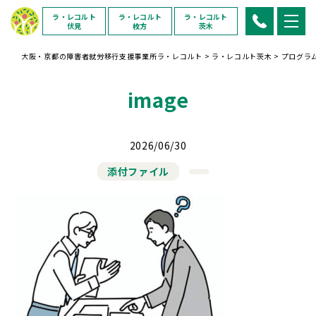
ラ・レコルト
ラ・レコルト
ラ・レコルト
伏見
枚方
茨木
大阪・京都の障害者就労移行支援事業所ラ・レコルト
>
ラ・レコルト茨木
>
プログラ
image
2026/06/30
添付ファイル