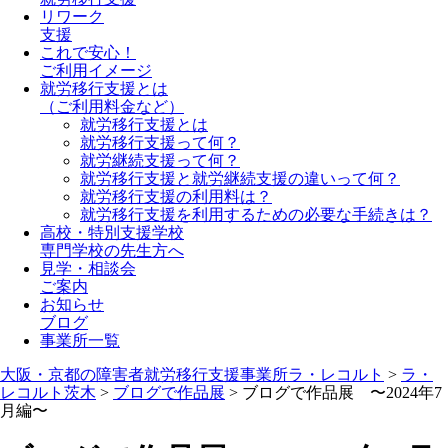
リワーク
支援
これで安心！
ご利用イメージ
就労移行支援とは
（ご利用料金など）
就労移行支援とは
就労移行支援って何？
就労継続支援って何？
就労移行支援と就労継続支援の違いって何？
就労移行支援の利用料は？
就労移行支援を利用するための必要な手続きは？
高校・特別支援学校
専門学校の先生方へ
見学・相談会
ご案内
お知らせ
ブログ
事業所一覧
大阪・京都の障害者就労移行支援事業所ラ・レコルト
>
ラ・
レコルト茨木
>
ブログで作品展
>
ブログで作品展 〜2024年7
月編〜