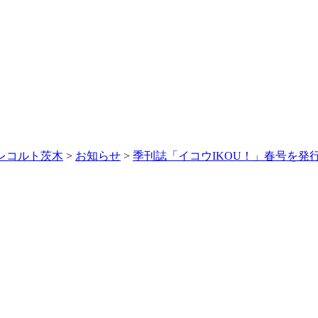
レコルト茨木
>
お知らせ
>
季刊誌「イコウIKOU！」春号を発