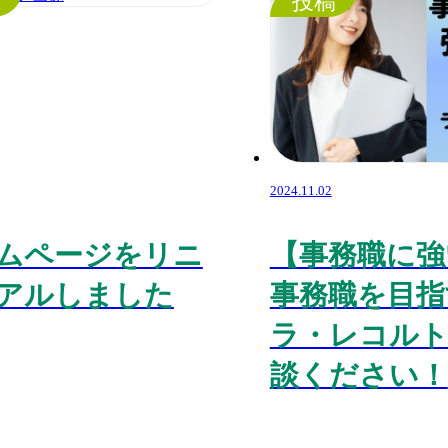
稿
投稿
2024.11.02
ムページをリニ
【事務職に強
アルしました
事務職を目指
ラ・レコル
談ください！