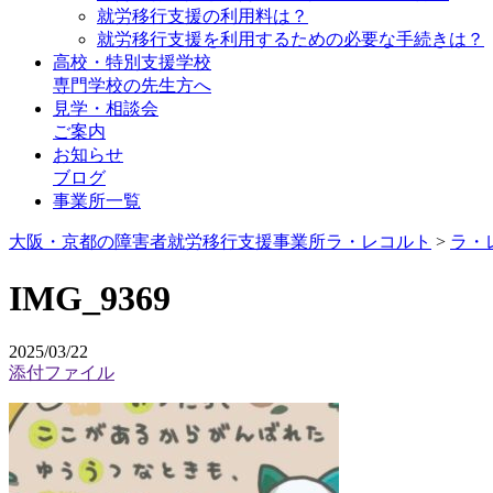
就労移行支援の利用料は？
就労移行支援を利用するための必要な手続きは？
高校・特別支援学校
専門学校の先生方へ
見学・相談会
ご案内
お知らせ
ブログ
事業所一覧
大阪・京都の障害者就労移行支援事業所ラ・レコルト
>
ラ・
IMG_9369
2025/03/22
添付ファイル