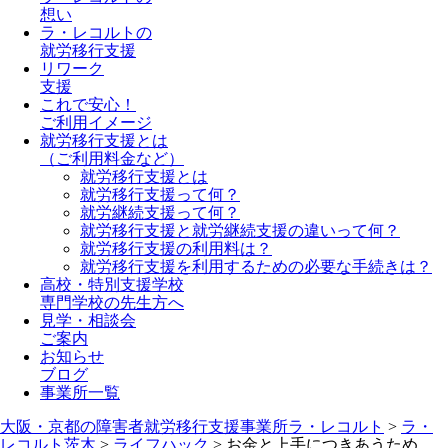
想い
ラ・レコルトの
就労移行支援
リワーク
支援
これで安心！
ご利用イメージ
就労移行支援とは
（ご利用料金など）
就労移行支援とは
就労移行支援って何？
就労継続支援って何？
就労移行支援と就労継続支援の違いって何？
就労移行支援の利用料は？
就労移行支援を利用するための必要な手続きは？
高校・特別支援学校
専門学校の先生方へ
見学・相談会
ご案内
お知らせ
ブログ
事業所一覧
大阪・京都の障害者就労移行支援事業所ラ・レコルト
>
ラ・
レコルト茨木
>
ライフハック
>
お金と上手につきあうため