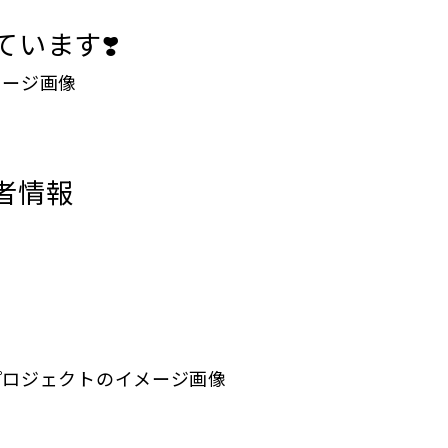
います❣️
者情報