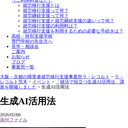
（ご利用料金など）
就労移行支援とは
就労移行支援って何？
就労継続支援って何？
就労移行支援と就労継続支援の違いって何？
就労移行支援の利用料は？
就労移行支援を利用するための必要な手続きは？
高校・特別支援学校
専門学校の先生方へ
見学・相談会
ご案内
お知らせ
ブログ
事業所一覧
大阪・京都の障害者就労移行支援事業所ラ・レコルト
>
ラ・
レコルト茨木
>
イベント
>
「就活で役立つ生成AI活用法」講
座を開催しました
>
生成AI活用法
生成AI活用法
2026/02/06
添付ファイル