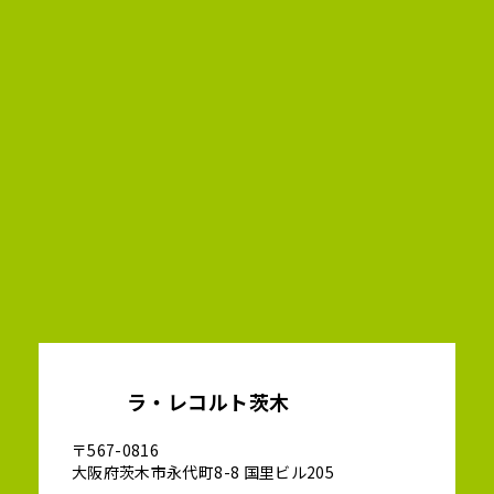
ラ・レコルト茨木
〒567-0816
大阪府茨木市永代町8-8 国里ビル205