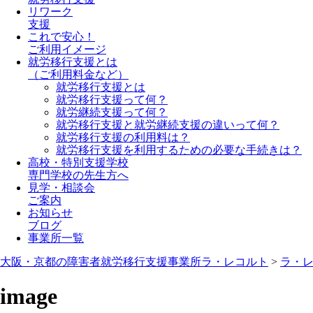
リワーク
支援
これで安心！
ご利用イメージ
就労移行支援とは
（ご利用料金など）
就労移行支援とは
就労移行支援って何？
就労継続支援って何？
就労移行支援と就労継続支援の違いって何？
就労移行支援の利用料は？
就労移行支援を利用するための必要な手続きは？
高校・特別支援学校
専門学校の先生方へ
見学・相談会
ご案内
お知らせ
ブログ
事業所一覧
大阪・京都の障害者就労移行支援事業所ラ・レコルト
>
ラ・
image