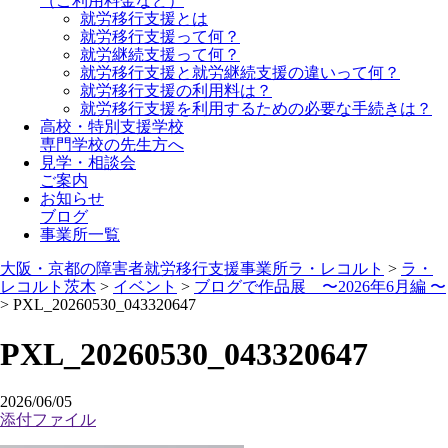
（ご利用料金など）
就労移行支援とは
就労移行支援って何？
就労継続支援って何？
就労移行支援と就労継続支援の違いって何？
就労移行支援の利用料は？
就労移行支援を利用するための必要な手続きは？
高校・特別支援学校
専門学校の先生方へ
見学・相談会
ご案内
お知らせ
ブログ
事業所一覧
大阪・京都の障害者就労移行支援事業所ラ・レコルト
>
ラ・
レコルト茨木
>
イベント
>
ブログで作品展 〜2026年6月編 〜
>
PXL_20260530_043320647
PXL_20260530_043320647
2026/06/05
添付ファイル