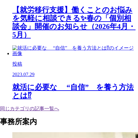
【就労移行支援】働くことのお悩み
を気軽に相談できる✨春の「個別相
談会」開催のお知らせ（2026年4月・
5月）
投稿
2023.07.29
就活に必要な “自信” を養う方法
とは⁉️
同じカテゴリの記事⼀覧へ
事務所案内