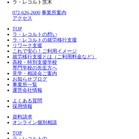
ラ・レコルト茨木
072-626-2600
事業所案内
アクセス
TOP
ラ・レコルトの想い
ラ・レコルトの就労移行支援
リワーク支援
これで安心！ご利用イメージ
就労移行支援とは（ご利用料金など）
高校・特別支援学校
専門学校の先生方へ
見学・相談会ご案内
お知らせブログ
事業所一覧
運営会社情報
よくある質問
採用情報
資料請求
オンライン個別相談
TOP
ラ・レコルトの