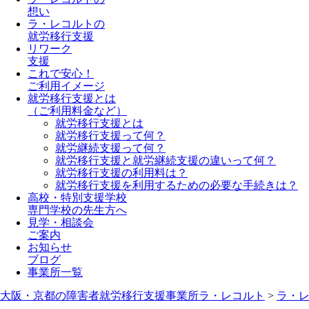
想い
ラ・レコルトの
就労移行支援
リワーク
支援
これで安心！
ご利用イメージ
就労移行支援とは
（ご利用料金など）
就労移行支援とは
就労移行支援って何？
就労継続支援って何？
就労移行支援と就労継続支援の違いって何？
就労移行支援の利用料は？
就労移行支援を利用するための必要な手続きは？
高校・特別支援学校
専門学校の先生方へ
見学・相談会
ご案内
お知らせ
ブログ
事業所一覧
大阪・京都の障害者就労移行支援事業所ラ・レコルト
>
ラ・