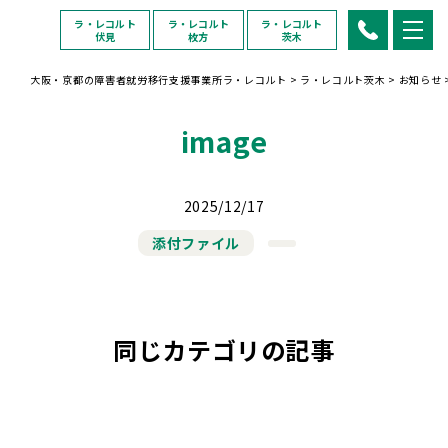
ラ・レコルト
ラ・レコルト
ラ・レコルト
伏見
枚方
茨木
大阪・京都の障害者就労移行支援事業所ラ・レコルト
>
ラ・レコルト茨木
>
お知らせ
image
2025/12/17
添付ファイル
同じカテゴリの記事