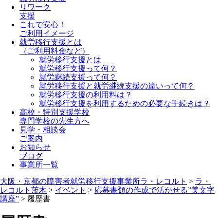
リワーク
支援
これで安心！
ご利用イメージ
就労移行支援とは
（ご利用料金など）
就労移行支援とは
就労移行支援って何？
就労継続支援って何？
就労移行支援と就労継続支援の違いって何？
就労移行支援の利用料は？
就労移行支援を利用するための必要な手続きは？
高校・特別支援学校
専門学校の先生方へ
見学・相談会
ご案内
お知らせ
ブログ
事業所一覧
大阪・京都の障害者就労移行支援事業所ラ・レコルト
>
ラ・
レコルト茨木
>
イベント
>
応募書類の作成で活かせる”美文字
講座”
>
履歴書