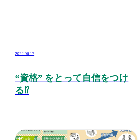
2022.06.17
“
資格
”
をとって自信をつけ
る
⁉️